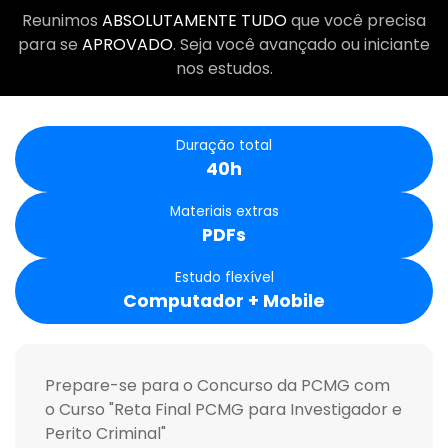
Reunimos
ABSOLUTAMENTE TUDO
que você precisa
para se
APROVADO
. Seja você avançado ou iniciante
nos estudos.
Duração total
40h
Materiais extras
PDFs
Estudo flexível
Computador + Mobile
Prepare-se para o Concurso da PCMG com
o Curso "Reta Final PCMG para Investigador e
Perito Criminal"