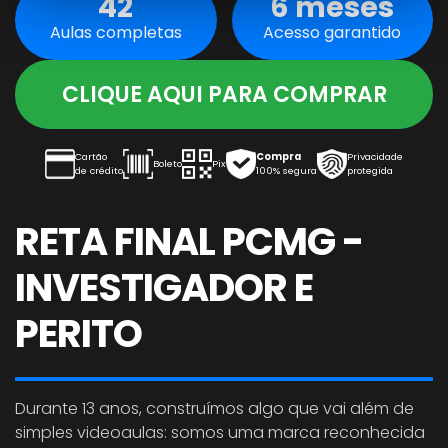
42
6 meses
Aulas completas
Acesso garantido
CLIQUE AQUI PARA COMPRAR
Cartão
Compra
Privacidade
Boleto
Pix
de crédito
100% segura
protegida
RETA FINAL PCMG -
INVESTIGADOR E
PERITO
Durante 13 anos, construímos algo que vai além de
simples videoaulas: somos uma marca reconhecida